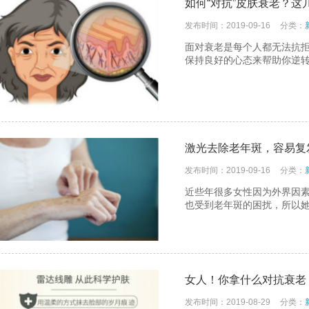
如何“对抗”皮肤衰老？
仪厂家如何满足个性化需求？
盘点出眼纹的成因！美莱宝美容仪
发布时间：2019-09-16
分类：
仪厂家的技术创新与发展趋势
生理痛也要按摩？这样「贴」纾
面对衰老是每个人都无法抗
保持良好的心态来帮助你逆
仪厂家的客户服务与售后支持体系
用了就回不去的清洁抗老美容仪
仪厂家在美容行业中的影响力和地位
无须导入美容仪！3招提升肌肤饱
仪厂家的生产工艺与质量控制
靠眼霜改善黑眼圈？美容仪厂家
激光去除老年斑，容易复
发布时间：2019-09-16
分类：
近些年很多女性因为外界因
也受到老年斑的困扰，所以
女人！你拿什么对抗衰老
发布时间：2019-08-29
分类：