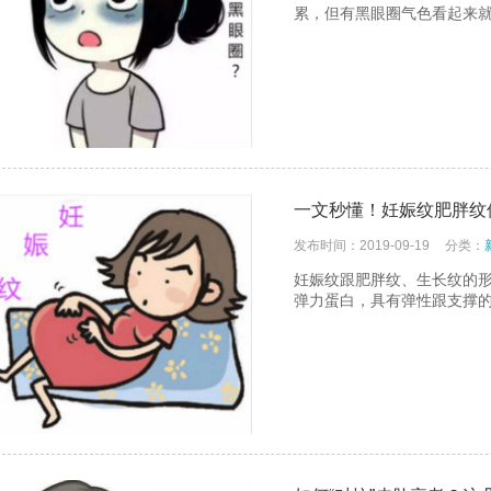
累，但有黑眼圈气色看起来
一文秒懂！妊娠纹肥胖纹
发布时间：2019-09-19
分类：
妊娠纹跟肥胖纹、生长纹的
弹力蛋白，具有弹性跟支撑
仪厂家的市场竞争与战略分析
美莱宝美容仪厂家告诉您哪些高
仪厂家的产品认证与标准合规性
产后骨盆修复有必要？美莱宝产
仪厂家的专业团队与研发实力
轻熟女抗衰老护肤法！美莱宝美
仪厂家的全球市场策略与扩展计划
去橙皮纹、脱毛、美背！夏日「