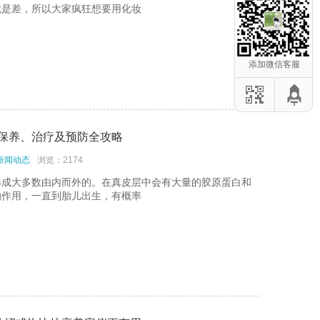
就是差，所以大家疯狂想要用化妆
添加微信客服
保养、治疗及预防全攻略
新闻动态
浏览：2174
形成大多数由内而外的。在真皮层中会有大量的胶原蛋白和
的作用，一直到胎儿出生，有概率
危项目应该避
后修复仪：这
容仪器教你初
零瑕疵」身体