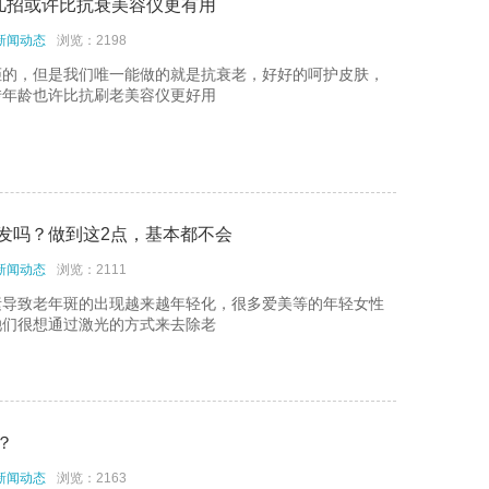
这几招或许比抗衰美容仪更有用
器推荐的3
新闻动态
浏览：2198
缓一下
拒的，但是我们唯一能做的就是抗衰老，好好的呵护皮肤，
转年龄也许比抗刷老美容仪更好用
器
满度
：这类型擦了
发吗？做到这2点，基本都不会
新闻动态
浏览：2111
素导致老年斑的出现越来越年轻化，很多爱美等的年轻女性
她们很想通过激光的方式来去除老
？
新闻动态
浏览：2163