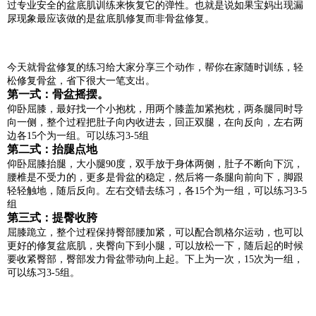
过专业安全的盆底肌训练来恢复它的弹性。也就是说如果宝妈出现漏
尿现象最应该做的是盆底肌修复而非骨盆修复。
今天就骨盆修复的练习给大家分享三个动作，帮你在家随时训练，轻
松修复骨盆，省下很大一笔支出。
第一式：骨盆摇摆。
仰卧屈膝，最好找一个小抱枕，用两个膝盖加紧抱枕，两条腿同时导
向一侧，整个过程把肚子向内收进去，回正双腿，在向反向，左右两
边各15个为一组。可以练习3-5组
第二式：抬腿点地
仰卧屈膝抬腿，大小腿90度，双手放于身体两侧，肚子不断向下沉，
腰椎是不受力的，更多是骨盆的稳定，然后将一条腿向前向下，脚跟
轻轻触地，随后反向。左右交错去练习，各15个为一组，可以练习3-5
组
第三式：提臀收胯
屈膝跪立，整个过程保持臀部腰加紧，可以配合凯格尔运动，也可以
更好的修复盆底肌，夹臀向下到小腿，可以放松一下，随后起的时候
要收紧臀部，臀部发力骨盆带动向上起。下上为一次，15次为一组，
可以练习3-5组。