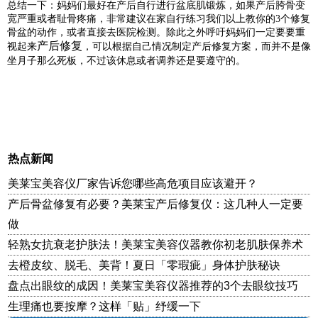
总结一下：妈妈们最好在产后自行进行盆底肌锻炼，如果产后胯骨变
宽严重或者耻骨疼痛，非常建议在家自行练习我们以上教你的3个修复
骨盆的动作，或者直接去医院检测。除此之外呼吁妈妈们一定要要重
产后修复
视起来
，可以根据自己情况制定产后修复方案，而并不是像
坐月子那么死板，不过该休息或者调养还是要遵守的。
热点新闻
美莱宝美容仪厂家告诉您哪些高危项目应该避开？
产后骨盆修复有必要？美莱宝产后修复仪：这几种人一定要
做
轻熟女抗衰老护肤法！美莱宝美容仪器教你初老肌肤保养术
去橙皮纹、脱毛、美背！夏日「零瑕疵」身体护肤秘诀
盘点出眼纹的成因！美莱宝美容仪器推荐的3个去眼纹技巧
生理痛也要按摩？这样「贴」纾缓一下