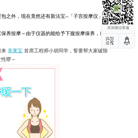
包之外，现在竟然还有新法宝--「子宫按摩仪」可
添加微信客服
宫保养按摩～由于仪器的能给予下腹按摩保养，就像
请来
美莱宝
首席工程师小胡同学，誓要帮大家破除
女性啰～
危项目应该避
后修复仪：这
容仪器教你初
零瑕疵」身体
器推荐的3