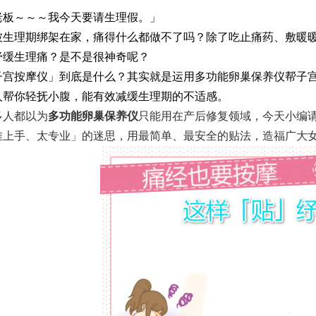
老板～～～我今天要请生理假。」
被生理期绑架在家，痛得什么都做不了吗？除了吃止痛药、敷暖暖
纾缓生理痛？是不是很神奇呢？
子宫按摩仪」到底是什么？其实就是运用多功能卵巢保养仪帮子
人帮你轻抚小腹，能有效减缓生理期的不适感。
多人都以为
多功能卵巢保养仪
只能用在产后修复领域，今天小编
难上手、太专业」的迷思，用最简单、最安全的贴法，造福广大
仪厂家的市场竞争与战略分析
美莱宝美容仪厂家告诉您哪些高
仪厂家的产品认证与标准合规性
产后骨盆修复有必要？美莱宝产
仪厂家的专业团队与研发实力
轻熟女抗衰老护肤法！美莱宝美
仪厂家的全球市场策略与扩展计划
去橙皮纹、脱毛、美背！夏日「
仪厂家如何满足个性化需求？
盘点出眼纹的成因！美莱宝美容仪