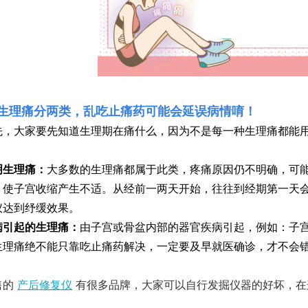
仪厂家的技术创新与发展趋势
生理痛也要按摩？这样「贴」纾
仪厂家的客户服务与售后支持体系
用了就回不去的清洁抗老美容仪
仪厂家在美容行业中的影响力和地位
无须导入美容仪！3招提升肌肤饱
仪厂家的生产工艺与质量控制
靠眼霜改善黑眼圈？美容仪厂家
 生理痛分两类，乱吃止痛药可能会延误病情唷！
先，大家要先知道生理期在痛什么，因为不是每一种生理痛都能
。
明生理痛：
大多数的生理痛都属于此类，疼痛原因仍不明确，可
）使子宫收缩产生不适。从经前一两天开始，往往到经期第一天
仪达到纾缓效果。
病引起的生理痛：
由子宫或骨盆内部的器官疾病引起，例如：子
生理痛绝不能只靠吃止痛药解决，一定要及早就医确诊，才不会
售的
产后修复仪
有很多品牌，大家可以自行发掘仪器的好坏，在