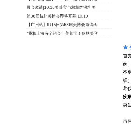
展会邀请|10.15美莱宝与您相约深圳美
头皮检测
第38届杭州美博会即将开幕|10.10
头皮检测
【广州站】9月5日第53届美博会邀请函
头皮检测
“我和上海有个约会”--美莱宝！皮肤美容
头皮检测
★
首
药
不
织
养
疾
类
市