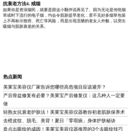
抗衰老方法4. 戒烟
如果你是资深烟民，就要是跟这小颗伴说再见了。因为无论是传统烟
草或时下流行的电子烟，均会令肌肤提早老化，君不见好多烟草包装
上不再标示致癌、死亡等风险，而是出现丑陋的老女人外貌，以突出
吸烟与肌肤衰老的关系。
热点新闻
美莱宝美容仪厂家告诉您哪些高危项目应该避开？
产后骨盆修复有必要？美莱宝产后修复仪：这几种人一定要
做
轻熟女抗衰老护肤法！美莱宝美容仪器教你初老肌肤保养术
去橙皮纹、脱毛、美背！夏日「零瑕疵」身体护肤秘诀
盘点出眼纹的成因！美莱宝美容仪器推荐的3个去眼纹技巧