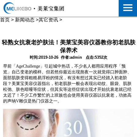
首页
>
新闻动态
>
其它资讯
>
轻熟女抗衰老护肤法！美莱宝美容仪器教你初老肌肤
保养术
时间:2019-10-26
作者:admin
点击:5352次
早前「AgeChallenge」引起城中热话，不少名人都用应用程序「预
览」自己变老的模样。但若然你最近出现熬夜一次就觉得口肿面肿、
面部肌肤变得粗糙易浮粉的情况，有没有想过其实已经踏入初老阶
段？美莱宝美容仪器指出，初老肌肤一般会表现出幼纹、眼袋、肌肤
松弛、肤色暗哑等症状，但其实等这些症状出现才开始抗衰老就已经
太迟了！不少工作繁忙的上班族也会使用美容仪器以抗衰老，功效高
的声纳V雕仪是热门仪器之一。