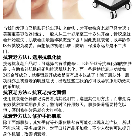
当我们发现自己肌肤开始出现初老症状，才开始抗衰老就已经太迟！
美莱宝美容仪器指出，一般人从二十岁尾至三十岁头开始，骨胶原就
会开始流失，肌肤会由最巅峰状态走下坡！因此想抗衰老，以年龄作
区分就较为稳妥。而想预防初老肌肤，防晒、保湿永远都是不二法
门。
抗衰老方法1. 选用抗氧化物
挑选抗衰老产品时，可选择含有维他命C、E甚至钛等抗氧化物的护肤
品，有助修补肌肤问题和推迟肌肤老化。而一些标榜抗衰老功效如
24K金等成分，就要留意其成效是否有成本效益了！除了肌肤外，脑
功能亦是初衰老的明显症状，出现这些症状的妳可以尝试服用功效高
的乐加欣。
抗衰老方法2. 抗衰老持之而恒
使用抗衰老仪器前记得要看清其说明书，遵照其使用方法，而非觉得
有效就密集式用多几次，懒惰时又停用数天。肌肤保养需要持之以
恒，否则修护效果就会大打折扣。
抗衰老方法3. 修护手部肌肤
除了面部肌肤，其实手背等外露皮肤都有可能会出现衰老症状，所以
不能忽视，要多加保养。对于口服产品乐加欣，不少人都称可以提升
身体机能，改善初衰老。