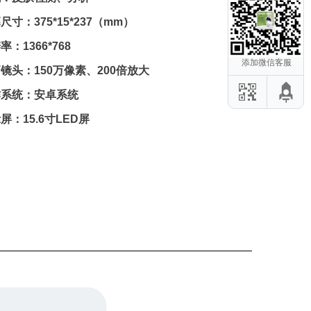
尺寸：375*15*237（mm）
率：1366*768
添加微信客服
镜头：150万像素、200倍放大
作系统：安卓系统
屏：15.6寸LED屏
危项目应该避
后修复仪：这
容仪器教你初
零瑕疵」身体
器推荐的3
缓一下