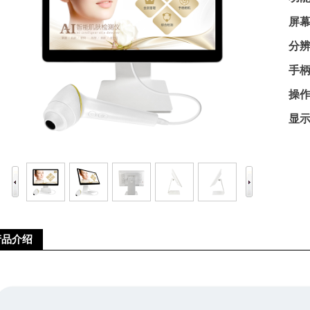
屏幕
分辨
手柄
操
显示
仪厂家的市场竞争与战略分析
美莱宝美容仪厂家告诉您哪些高
仪厂家的产品认证与标准合规性
产后骨盆修复有必要？美莱宝产
产品介绍
仪厂家的专业团队与研发实力
轻熟女抗衰老护肤法！美莱宝美
仪厂家的全球市场策略与扩展计划
去橙皮纹、脱毛、美背！夏日「
仪厂家如何满足个性化需求？
盘点出眼纹的成因！美莱宝美容仪
仪厂家的技术创新与发展趋势
生理痛也要按摩？这样「贴」纾