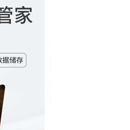
器
满度
：这类型擦了