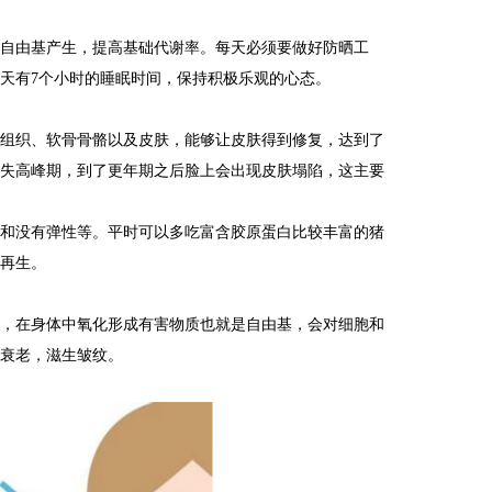
缓一下
断自由基产生，提高基础代谢率。每天必须要做好防晒工
器
天有7个小时的睡眠时间，保持积极乐观的心态。
满度
：这类型擦了
发组织、软骨骨骼以及皮肤，能够让皮肤得到修复，达到了
流失高峰期，到了更年期之后脸上会出现皮肤塌陷，这主要
纹和没有弹性等。平时可以多吃富含胶原蛋白比较丰富的猪
的再生。
染，在身体中氧化形成有害物质也就是自由基，会对细胞和
肤衰老，滋生皱纹。