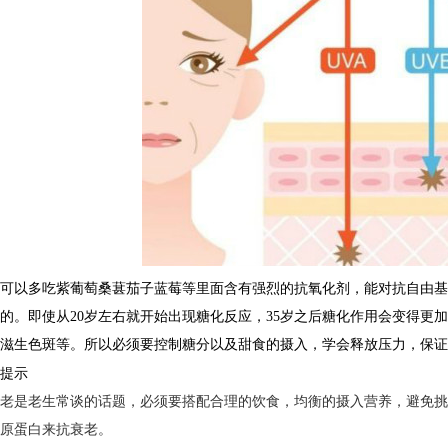
可以多吃紫葡萄桑葚茄子蓝莓等里面含有强烈的抗氧化剂，能对抗自由基
的。即使从20岁左右就开始出现糖化反应，35岁之后糖化作用会变得更
及滋生色斑等。所以必须要控制糖分以及甜食的摄入，学会释放压力，保
馨提示
衰老是老生常谈的话题，必须要搭配合理的饮食，均衡的摄入营养，避免
胶原蛋白来抗衰老。