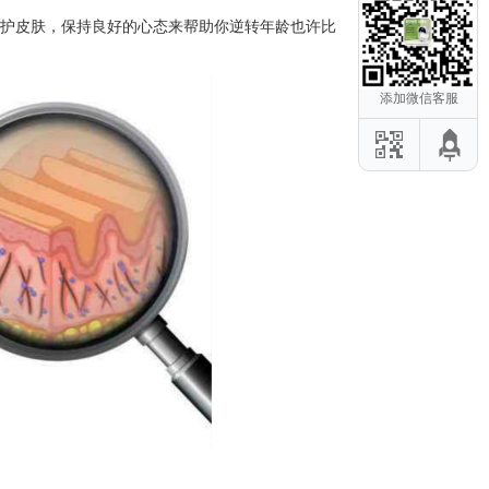
呵护皮肤，保持良好的心态来帮助你逆转年龄也许比
添加微信客服
危项目应该避
后修复仪：这
容仪器教你初
零瑕疵」身体
器推荐的3