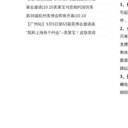
1
展会邀请|10.15美莱宝与您相约深圳美
头皮检测
引
第38届杭州美博会即将开幕|10.10
头皮检测
作
【广州站】9月5日第53届美博会邀请函
头皮检测
2
“我和上海有个约会”--美莱宝！皮肤美容
头皮检测
只
支撑
和
胶
蹄
3
糖
组