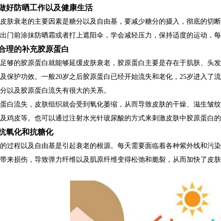
、做好防晒工作以及健康生活
仪厂家的技术创新与发展趋势
生理痛也要按摩？这样「贴」纾
起皮肤衰老的主要因素是糖分以及自由基，要减少糖分的摄入，彻底的切
仪厂家的客户服务与售后支持体系
用了就回不去的清洁抗老美容仪
，出门前涂抹防晒霜或者打上遮阳伞，学会减轻压力，保持适度的运动，每
仪厂家在美容行业中的影响力和地位
无须导入美容仪！3招提升肌肤饱
、合理的补充胶原蛋白
仪厂家的生产工艺与质量控制
靠眼霜改善黑眼圈？美容仪厂家
有足够的胶原蛋白就能够延缓皮肤衰老，胶原蛋白主要是存在于肌肤、头
及保护功效。一般20岁之后胶原蛋白已经开始流失和老化，25岁进入了
水分以及胶原蛋白流失有很大的关系。
原蛋白流失，皮肤组织就会受到氧化萎缩，从而导致皮肤的干燥、滋生皱
以及鸡皮等。也可以通过注射水光针玻尿酸的方式来刺激皮肤中胶原蛋白
、抗氧化和抗糖化
化的过程以及自由基是引起衰老的根源。每天需要面临着各种紫外线和污
织带来损伤，导致弹力纤维以及肌原纤维变得松弛和脆裂，从而加快了皮