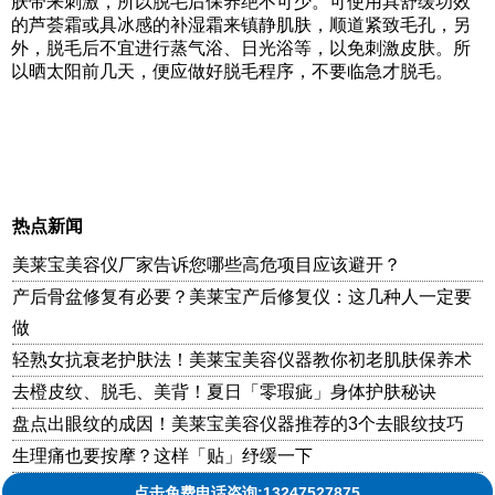
肤带来刺激，所以脱毛后保养绝不可少。可使用具舒缓功效
的芦荟霜或具冰感的补湿霜来镇静肌肤，顺道紧致毛孔，另
外，脱毛后不宜进行蒸气浴、日光浴等，以免刺激皮肤。所
以晒太阳前几天，便应做好脱毛程序，不要临急才脱毛。
热点新闻
美莱宝美容仪厂家告诉您哪些高危项目应该避开？
产后骨盆修复有必要？美莱宝产后修复仪：这几种人一定要
做
轻熟女抗衰老护肤法！美莱宝美容仪器教你初老肌肤保养术
去橙皮纹、脱毛、美背！夏日「零瑕疵」身体护肤秘诀
盘点出眼纹的成因！美莱宝美容仪器推荐的3个去眼纹技巧
生理痛也要按摩？这样「贴」纾缓一下
点击免费电话咨询:13247527875