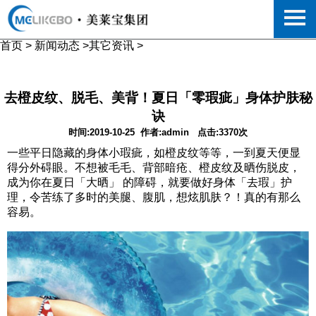
首页
>
新闻动态
>
其它资讯
>
去橙皮纹、脱毛、美背！夏日「零瑕疵」身体护肤秘
诀
时间:2019-10-25
作者:admin
点击:3370次
一些平日隐藏的身体小瑕疵，如橙皮纹等等，一到夏天便显
得分外碍眼。不想被毛毛、背部暗疮、橙皮纹及晒伤脱皮，
成为你在夏日「大晒」 的障碍，就要做好身体「去瑕」护
理，令苦练了多时的美腿、腹肌，想炫肌肤？！真的有那么
容易。