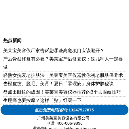
热点新闻
美莱宝美容仪厂家告诉您哪些高危项目应该避开？
产后骨盆修复有必要？美莱宝产后修复仪：这几种人一定要
做
轻熟女抗衰老护肤法！美莱宝美容仪器教你初老肌肤保养术
去橙皮纹、脱毛、美背！夏日「零瑕疵」身体护肤秘诀
盘点出眼纹的成因！美莱宝美容仪器推荐的3个去眼纹技巧
生理痛也要按摩？这样「贴」纾缓一下
点击免费电话咨询:13247527875
广州美莱宝美容设备有限公司
电话: 400-006-9896
业务部E-mail：info@merokbo.com