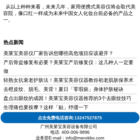
从以上种种来看，未来几年，家用便携式美容仪将会取代美
容院，像口红一样成为未来中国女人化妆台前必备的产品之
一。
热点新闻
美莱宝美容仪厂家告诉您哪些高危项目应该避开？
产后骨盆修复有必要？美莱宝产后修复仪：这几种人一定要
做
轻熟女抗衰老护肤法！美莱宝美容仪器教你初老肌肤保养术
去橙皮纹、脱毛、美背！夏日「零瑕疵」身体护肤秘诀
盘点出眼纹的成因！美莱宝美容仪器推荐的3个去眼纹技巧
生理痛也要按摩？这样「贴」纾缓一下
点击免费电话咨询:13247527875
广州美莱宝美容设备有限公司
电话: 400-006-9896
业务部E-mail：info@merokbo.com