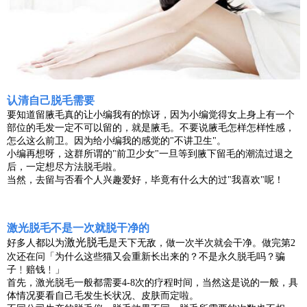
认清自己脱毛需要
要知道留腋毛真的让小编我有的惊讶，因为小编觉得女上身上有一个
部位的毛发一定不可以留的，就是腋毛。不要说腋毛怎样怎样性感，
怎么这么前卫。因为给小编我的感觉的"不讲卫生"。
小编再想呀，这群所谓的"前卫少女"一旦等到腋下留毛的潮流过退之
后，一定想尽方法脱毛啦。
当然，去留与否看个人兴趣爱好，毕竟有什么大的过"我喜欢"呢！
激光脱毛不是一次就脱干净的
激光脱毛
好多人都以为
是天下无敌，做一次半次就会干净。做完第2
次还在问「为什么这些猫又会重新长出来的？不是永久脱毛吗？骗
子﹗赔钱﹗」
首先，激光脱毛一般都需要4-8次的疗程时间，当然这是说的一般，具
体情况要看自己毛发生长状况、皮肤而定啦。