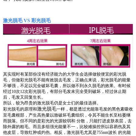
激光脱毛 VS 彩光脱毛
其实现时有某部份没有经济能力的大学生会选择做较便宜的彩光脱
毛，但做彩光脱毛不能有效脱去毛发，正确点来说，彩光脱毛的能量
不够强，不足以完全破坏毛囊，所以做不到永久脱毛的效果。有时候
经过10次12次彩光脱毛，有部分毛发未完全受到破坏，经过休止期
后，毛发又回复生长。
所以，较为昂贵的激光脱毛仍是女士们的最佳选择。
激光脱毛
彩光脱毛的原理和
一样，都是透过光能靠毛发的黑色素吸收
至毛囊根部，产生高热量以致破坏毛囊组织，令其不能生长至枯萎继
而脱落。但不同的是彩光的光源较弱和 分散，只能打进皮肤表层，去
除外露的粗毛。而且多组强光能量不一，比较难操控所以容易伤及其
他皮层，导致红肿或灼伤。相反，激光脱毛尤其是755nm波长 的光能