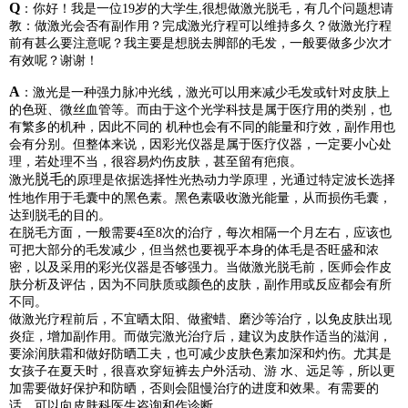
Q
：你好！我是一位19岁的大学生,很想做激光脱毛，有几个问题想请
教：做激光会否有副作用？完成
激光
疗程可以维持多久？做
激光
疗程
前有甚么要注意呢？我主要是想脱去脚部的毛发，一般要做多少次才
有效呢？谢谢！
A
：激光是一种强力脉冲光线，激光可以用来减少毛发或针对皮肤上
的色斑、微丝血管等。而由于这个光学科技是属于医疗用的类别，也
有繁多的机种，因此不同的 机种也会有不同的能量和疗效，副作用也
会有分别。但整体来说，因彩光仪器是属于医疗仪器，一定要小心处
理，若处理不当，很容易灼伤皮肤，甚至留有疤痕。
脱毛
激光
的原理是依据选择性光热动力学原理，光通过特定波长选择
性地作用于毛囊中的黑色素。黑色素吸收激光能量，从而损伤毛囊，
达到脱毛的目的。
在脱毛方面，一般需要4至8次的治疗，每次相隔一个月左右，应该也
可把大部分的毛发减少，但当然也要视乎本身的体毛是否旺盛和浓
密，以及采用的彩光仪器是否够强力。当做激光脱毛前，医师会作皮
肤分析及评估，因为不同肤质或颜色的皮肤，副作用或反应都会有所
不同。
做激光疗程前后，不宜晒太阳、做蜜蜡、磨沙等治疗，以免皮肤出现
炎症，增加副作用。而做完激光治疗后，建议为皮肤作适当的滋润，
要涂润肤霜和做好防晒工夫，也可减少皮肤色素加深和灼伤。尤其是
女孩子在夏天时，很喜欢穿短裤去户外活动、游 水、远足等，所以更
加需要做好保护和防晒，否则会阻慢治疗的进度和效果。有需要的
话，可以向皮肤科医生咨询和作诊断。