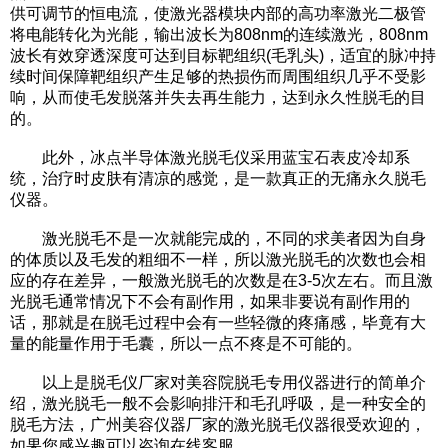
供可调节的恒电流，使激光器模块内部的高功率激光二极管
将电能转化为光能，输出波长为808nm的连续激光，808nm
波长有效穿透深度可达到目标靶组织(毛乳头)，适宜的脉冲持
续时间保障靶组织产生足够的热损伤而周围组织几乎不受影
响，从而使毛发脱落并失去再生能力，达到永久性脱毛的目
的。
此外，冰点半导体激光脱毛仪采用蓝宝石表皮冷却系
统，治疗时皮肤有清凉的感觉，是一款真正的无痛永久脱毛
仪器。
激光脱毛不是一次就能完成的，不同的求美者因为自身
的体质以及毛发的粗细不一样，所以激光脱毛的次数也会相
应的存在差异，一般激光脱毛的次数是在3-5次左右。而且激
光脱毛通常情况下不会有副作用，如果非要说有副作用的
话，那就是在脱毛过程中会有一些轻微的疼痛感，毕竟有大
量的能量作用于毛囊，所以一点不疼是不可能的。
以上是
脱毛仪厂家
对美容院脱毛专用仪器进行的简单介
绍，激光脱毛一般不会影响排汗和毛孔呼吸，是一种安全的
脱毛方法，广州美容仪器厂家的激光脱毛仪器很受欢迎的，
如果您感兴趣可以咨询在线客服。