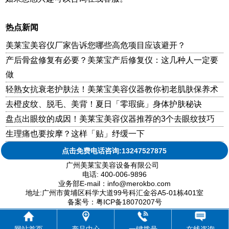
热点新闻
美莱宝美容仪厂家告诉您哪些高危项目应该避开？
产后骨盆修复有必要？美莱宝产后修复仪：这几种人一定要
做
轻熟女抗衰老护肤法！美莱宝美容仪器教你初老肌肤保养术
去橙皮纹、脱毛、美背！夏日「零瑕疵」身体护肤秘诀
盘点出眼纹的成因！美莱宝美容仪器推荐的3个去眼纹技巧
生理痛也要按摩？这样「贴」纾缓一下
点击免费电话咨询:13247527875
广州美莱宝美容设备有限公司
电话: 400-006-9896
业务部E-mail：info@merokbo.com
地址:广州市黄埔区科学大道99号科汇金谷A5-01栋401室
备案号：粤ICP备18070207号