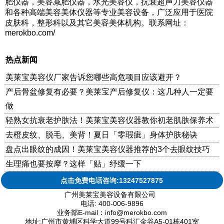
肥仪器，美容减肥仪器，水光美容仪，抗衰超声刀美容仪器
和各种高端美容美体仪器等专业美容设备，广泛应用于医院
皮肤科，整形科以及其它美容美体机构。联系网址：
merokbo.com/
热点新闻
美莱宝美容仪厂家告诉您哪些高危项目应该避开？
产后骨盆修复有必要？美莱宝产后修复仪：这几种人一定要
做
轻熟女抗衰老护肤法！美莱宝美容仪器教你初老肌肤保养术
去橙皮纹、脱毛、美背！夏日「零瑕疵」身体护肤秘诀
盘点出眼纹的成因！美莱宝美容仪器推荐的3个去眼纹技巧
生理痛也要按摩？这样「贴」纾缓一下
点击免费电话咨询:13247527875
广州美莱宝美容设备有限公司
电话: 400-006-9896
业务部E-mail：info@merokbo.com
地址:广州市黄埔区科学大道99号科汇金谷A5-01栋401室