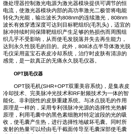
微处理器控制激光电源为激光器模块提供可调节的恒
电流，使激光器模块内部的高功率激光二极管将电能
转化为光能，输出波长为808nm的连续激光，808nm
波长有效穿透深度可达到目标靶组织(毛乳头)，适宜的
脉冲持续时间保障靶组织产生足够的热损伤而周围组
织几乎不受影响，从而使毛发脱落并失去再生能力，
达到永久性脱毛的目的。此外，808冰点半导体激光脱
毛仪采用蓝宝石表皮冷却系统，治疗时皮肤有清凉的
感觉，是一款真正的无痛永久脱毛仪器。
OPT脱毛仪器
OPT脱毛机(SHR+OPT双重美容系统)，是集表皮
冷却技术、完美脉冲光技术和RF射频技术为一体的智
能化、非剥脱性的皮肤重建系统。与冰点脱毛的作用
原理是一样的，采用专利强脉冲光源的选择性光热解
原理，利用毛囊中的黑色素细胞对特定波段的光的吸
收，使毛囊产生热，进行选择性地破坏毛囊。同时所
发射的热量可以经由毛干截面传导至毛囊深部使毛囊