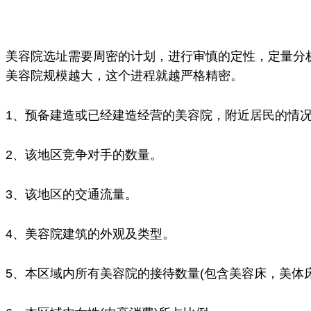
容院选址需要周密的计划，进行审慎的定性，定量分析
。美容院规模越大，这个进程就越严格精密。
、预备建造或已经建造经营的美容院，附近居民的情况
、该地区竞争对手的数量。
、该地区的交通流量。
仪厂家的市场竞争与战略分析
美莱宝美容仪厂家告诉您哪些高
、美容院建筑的外观及类型。
仪厂家的产品认证与标准合规性
产后骨盆修复有必要？美莱宝产
仪厂家的专业团队与研发实力
轻熟女抗衰老护肤法！美莱宝美
、本区域内所有美容院的接待数量(包含美容床，美体床
仪厂家的全球市场策略与扩展计划
去橙皮纹、脱毛、美背！夏日「
仪厂家如何满足个性化需求？
盘点出眼纹的成因！美莱宝美容仪