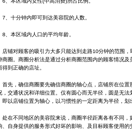
、本区域内女性(中高消费)所占比例。
仪厂家的技术创新与发展趋势
生理痛也要按摩？这样「贴」纾
仪厂家的客户服务与售后支持体系
用了就回不去的清洁抗老美容仪
、十分钟内即可到达美容院的人数。
仪厂家在美容行业中的影响力和地位
无须导入美容仪！3招提升肌肤饱
仪厂家的生产工艺与质量控制
靠眼霜改善黑眼圈？美容仪厂家
、本区域内人口的平均年龄。
铺对顾客的吸引力大多只能达到走路10分钟的范围，即
钟商圈。商圈分析法是通过分析商圈范围内的顾客情况及
而得到正确的店址。
先，确信商圈要先确信商圈的轴心点，店铺所在位置那
况，交通状况和详细位置。仅有圆心而无半径，圆是无法
。即以店铺位置为轴心，以习惯性的一定距离为半径，划
在不同地区的美容院来说，商圈半径距离各有不同，如
响、自身提供的服务形式好坏的影响、及目标顾客使用的