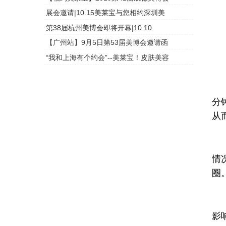
6
展会邀请|10.15美莱宝与您相约深圳美
头皮检测
第38届杭州美博会即将开幕|10.10
头皮检测
7
【广州站】9月5日第53届美博会邀请函
头皮检测
“我和上海有个约会”--美莱宝！皮肤美容
头皮检测
8
店
分
从
首
情
圈
处
影