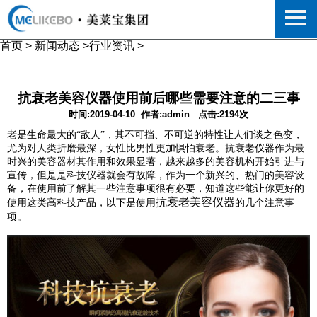
首页
>
新闻动态
>
行业资讯
>
抗衰老美容仪器使用前后哪些需要注意的二三事
时间:2019-04-10
作者:admin
点击:2194次
老是生命最大的
“
敌人
”
，其不可挡、不可逆的特性让人们谈之色变，
尤为对人类折磨最深，女性比男性更加惧怕衰老。抗衰老仪器作为最
时兴的美容器材其作用和效果显著，越来越多的美容机构开始引进与
宣传，但是是科技仪器就会有故障，作为一个新兴的、热门的美容设
备，在使用前了解其一些注意事项很有必要，知道这些能让你更好的
抗衰老
美容仪器
使用这类高科技产品，以下是使用
的几个注意事
项。