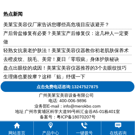
热点新闻
美莱宝美容仪厂家告诉您哪些高危项目应该避开？
产后骨盆修复有必要？美莱宝产后修复仪：这几种人一定要
做
轻熟女抗衰老护肤法！美莱宝美容仪器教你初老肌肤保养术
去橙皮纹、脱毛、美背！夏日「零瑕疵」身体护肤秘诀
盘点出眼纹的成因！美莱宝美容仪器推荐的3个去眼纹技巧
生理痛也要按摩？这样「贴」纾缓一下
点击免费电话咨询:13247527875
广州美莱宝美容设备有限公司
电话: 400-006-9896
业务部E-mail：info@merokbo.com
地址:广州市黄埔区科学大道99号科汇金谷A5-01栋401室
备案号：粤ICP备18070207号
网站首页
产品中心
一键拨号
在线咨询