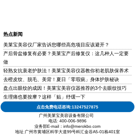
热点新闻
美莱宝美容仪厂家告诉您哪些高危项目应该避开？
产后骨盆修复有必要？美莱宝产后修复仪：这几种人一定要
做
轻熟女抗衰老护肤法！美莱宝美容仪器教你初老肌肤保养术
去橙皮纹、脱毛、美背！夏日「零瑕疵」身体护肤秘诀
盘点出眼纹的成因！美莱宝美容仪器推荐的3个去眼纹技巧
生理痛也要按摩？这样「贴」纾缓一下
点击免费电话咨询:13247527875
广州美莱宝美容设备有限公司
电话: 400-006-9896
业务部E-mail：info@merokbo.com
地址:广州市黄埔区科学大道99号科汇金谷A5-01栋401室