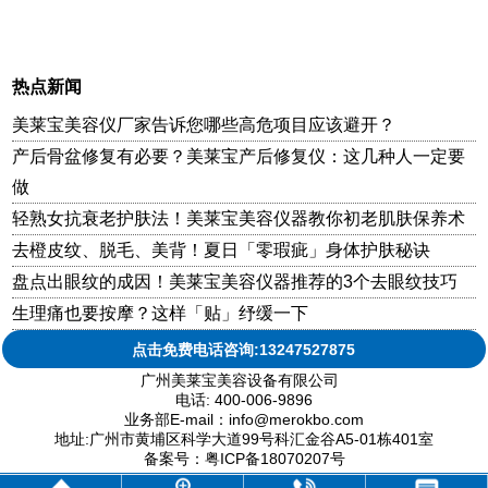
热点新闻
美莱宝美容仪厂家告诉您哪些高危项目应该避开？
产后骨盆修复有必要？美莱宝产后修复仪：这几种人一定要
做
轻熟女抗衰老护肤法！美莱宝美容仪器教你初老肌肤保养术
去橙皮纹、脱毛、美背！夏日「零瑕疵」身体护肤秘诀
盘点出眼纹的成因！美莱宝美容仪器推荐的3个去眼纹技巧
生理痛也要按摩？这样「贴」纾缓一下
点击免费电话咨询:13247527875
广州美莱宝美容设备有限公司
电话: 400-006-9896
业务部E-mail：info@merokbo.com
地址:广州市黄埔区科学大道99号科汇金谷A5-01栋401室
备案号：粤ICP备18070207号