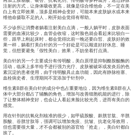
再加上胺基酸、银杏、抗氧化剂、传明酸等多种成分，透过静脉
注射的方式，让身体吸收更高，就像是综合维他命，不一定在美
白上有立即效果，顶多是精神会变好，可能本来皮肤缺水或本来
维他命摄取不足的人，刚开始会觉得有帮助。
不少诊所让消费者躺着注射美白点滴，一般人躺平时，皮肤表面
需要的血液比较少，血管会收缩，这时脸色就会看起来比较白一
些，跟早上刚起床时，都会觉得比前一晚还要白皙、皮肤好的效
果一样，躺着打美白针的另一个好处是可以顺道好好休息、睡
觉，但想要避免「假性美白」效果，不妨坐着打点滴。
美白针的另一个主要成分有传明酸，美白原理是抑制酪胺酸酶的
活动，临床上多半给予进行强力光疗、皮肤被破坏或发炎后的色
素沉淀的患者使用，由于传明酸具止血功能，因此有静脉栓塞、
血栓病史者、生理期间不宜添加于针剂中。
维生素B群在美白针的成分中也占重要地位，因为维生素B群在人
体中大部分都占了辅酶的角色，增加与改善细胞机能的进行，除
了让整体精神变好，也会让人看起来脸比较光亮，进而有美白的
感觉。
用在针剂的抗氧化剂核准的很少，如甲硫胺酸、麸胱甘肱、半胱
胺酸、谷胱甘肽等，强调可以增加免疫、抗皱、抗老化等效用，
但也需要很大量，才不会都被别的器官给「抢走」，美白针都白
挨了。