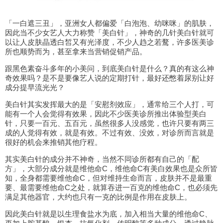
「一白遮三丑」，亚洲女人都偏爱「白泡泡、幼咪咪」的肌肤，
因此当不少女艺人大力称赞「美白针」，神奇的几针美白针就可
以让人皮肤晶透白皙又有光泽度，不少人趋之若鹜，许多医美诊
所也顺势而为，甚至拿来当营销促销产品。
跟黑色素奋斗多年的小美问，到底美白针是什么？真的有这么神
奇效果吗？是不是要像艺人说的定期打针，最好还憋着尿别让好
成分提早流光光？
美白针其实发挥最大的是「安慰剂效应」，通常给三个人打，可
能有一个人会觉得有效果，因此不少医美诊所推出体验型美白
针，只要一百元、五百元，虽然很多人没感觉，也许只要有两三
成的人觉得有效，就是有效。不过有效、没效，对诊所而言就是
很好的机会来推销其他疗程。
其实美白针的成分并不神奇，当然不同诊所都有自己的「配
方」，大部分成分就是维他命C，维他命C有美白效果也是众所皆
知，全身都需要维他命C，但对维持生命而言，皮肤并不是最重
要、最需要维他命C之处，就算吞进一百克的维他命C，也必须先
满足其他器官，大约也只有一克的比例是作用在皮肤上。
因此美白针就是以生理食盐水为底，加入相当大量的维他命C、