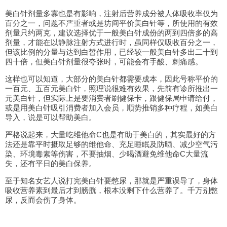
美白针剂量多寡也是有影响，注射后营养成分被人体吸收率仅为
百分之一，问题不严重者或是坊间平价美白针等，所使用的有效
剂量只约两克，建议选择优于一般美白针成份的两到四倍多的高
剂量，才能在以静脉注射方式进行时，虽同样仅吸收百分之一，
但该比例的分量与达到白皙作用，已经较一般美白针多出二十到
四十倍，但美白针剂量很夸张时，可能会有手酸、刺痛感。
这样也可以知道，大部分的美白针都需要成本，因此号称平价的
一百元、五百元美白针，照理说很难有效果，先前有诊所推出一
元美白针，但实际上是要消费者刷健保卡，跟健保局申请给付，
或是用美白针吸引消费者加入会员，顺势推销多种疗程，如美白
导入，说是可以帮助美白。
严格说起来，大量吃维他命C也是有助于美白的，其实最好的方
法还是靠平时摄取足够的维他命、充足睡眠及防晒、减少空气污
染、环境毒素等伤害，不要抽烟、少喝酒避免维他命C大量流
失，还有平日的美白保养。
至于知名女艺人说打完美白针要憋尿，那就是严重误导了，身体
吸收营养素到最后才到膀胱，根本没剩下什么营养了。千万别憋
尿，反而会伤了身体。