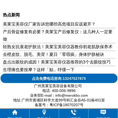
热点新闻
美莱宝美容仪厂家告诉您哪些高危项目应该避开？
产后骨盆修复有必要？美莱宝产后修复仪：这几种人一定要
做
轻熟女抗衰老护肤法！美莱宝美容仪器教你初老肌肤保养术
去橙皮纹、脱毛、美背！夏日「零瑕疵」身体护肤秘诀
盘点出眼纹的成因！美莱宝美容仪器推荐的3个去眼纹技巧
生理痛也要按摩？这样「贴」纾缓一下
点击免费电话咨询:13247527875
广州美莱宝美容设备有限公司
电话: 400-006-9896
业务部E-mail：info@merokbo.com
地址:广州市黄埔区科学大道99号科汇金谷A5-01栋401室
备案号：粤ICP备18070207号