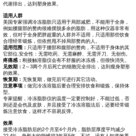
代谢排出，达到塑身效果。
适用人群
美国专家强调冷冻脂肪只适用于局部减肥，不能用于全身，
例如腰腹部的赘肉很难摆脱多余的脂肪，用这种仪器非常有
效，但对于全身肥胖超重的人群并不适用，只适用那些饮食
合理经常锻炼，但依然甩不掉局部赘肉的人。
适用范围：
只适用于腰部和腹部的赘肉，不适用于身体的其
它部位.安全性：无需吃药、无需麻醉、无需开刀、无创伤。
疼痛感：
刚接触溶脂仪会有不舒服的冰冻感，但很快消失。
见效期：
2～3两个月后死亡的细胞完全排出，达到瘦身塑形
的效果。
恢复期：
无恢复期，做完后可进行其它活动。
注意事项：
做完冷冻溶脂后要合理安排饮食和锻炼，保持体
型。
专家提醒，冷冻脂肪仪的温度一定要控制好，不能过低，否
则还是会伤及皮肤，并且接受了冷冻溶脂法后，还要经常锻
炼注意饮食，这样才不容易反弹。
效果
接受冷冻脂肪后的2个月至4个月内，脂肪层厚度平均减少
22.4%，身形大约能维持3年至5年。不过，没有人知道效果