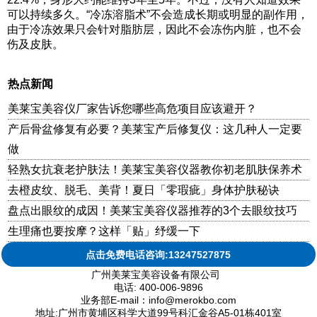
可以持续多久。“冷冻溶脂术”不会造成长期或明显的副作用，
由于冷冻效果只会针对脂肪层，因此不会冻伤内脏，也不会
伤及皮肤。
热点新闻
美莱宝美容仪厂家告诉您哪些高危项目应该避开？
产后骨盆修复有必要？美莱宝产后修复仪：这几种人一定要
做
轻熟女抗衰老护肤法！美莱宝美容仪器教你初老肌肤保养术
去橙皮纹、脱毛、美背！夏日「零瑕疵」身体护肤秘诀
盘点出眼纹的成因！美莱宝美容仪器推荐的3个去眼纹技巧
生理痛也要按摩？这样「贴」纾缓一下
点击免费电话咨询:13247527875
广州美莱宝美容设备有限公司
电话: 400-006-9896
业务部E-mail：info@merokbo.com
地址:广州市黄埔区科学大道99号科汇金谷A5-01栋401室