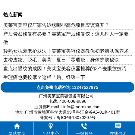
热点新闻
美莱宝美容仪厂家告诉您哪些高危项目应该避开？
产后骨盆修复有必要？美莱宝产后修复仪：这几种人一定要
做
轻熟女抗衰老护肤法！美莱宝美容仪器教你初老肌肤保养术
去橙皮纹、脱毛、美背！夏日「零瑕疵」身体护肤秘诀
盘点出眼纹的成因！美莱宝美容仪器推荐的3个去眼纹技巧
生理痛也要按摩？这样「贴」纾缓一下
点击免费电话咨询:13247527875
广州美莱宝美容设备有限公司
电话: 400-006-9896
业务部E-mail：info@merokbo.com
地址:广州市黄埔区科学大道99号科汇金谷A5-01栋401室
备案号：粤ICP备18070207号
网站首页
产品中心
一键拨号
在线咨询