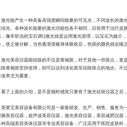
仪厂家的技术创新与发展趋势
生理痛也要按摩？这样「贴」纾
仪厂家的客户服务与售后支持体系
用了就回不去的清洁抗老美容仪
光能产生一种具备高强度瞬间能量的可见光，不同波长的激光
仪厂家在美容行业中的影响力和地位
无须导入美容仪！3招提升肌肤饱
收绿光。各种波长能量的激光功能也各不相同，目前用于治疗皮肤
仪厂家的生产工艺与质量控制
靠眼霜改善黑眼圈？美容仪厂家
器，像常听说的宝石调Q激光就是运用激光原理，以宝石为媒介
合，使之被分解，当色素渐渐被身体吸收后，色斑的颜色就会随
光美容仪器能祛除的不仅是黄褐斑，对于其他一些斑点，更是
去除黄褐斑坚持使用，则可以达到淡化甚至祛除斑点的地步。不
水保养尤为重要。
了上面的介绍，是不是顿时感觉只要有了激光祛斑仪器之后，
莱宝美容设备有限公司是一家集研发、生产、销售、服务为一
射频美容仪器，超声波美容仪器，激光美容仪器，美容减肥仪器
各种高端美容美体仪器等专业美容设备，广泛应用于医院皮肤科