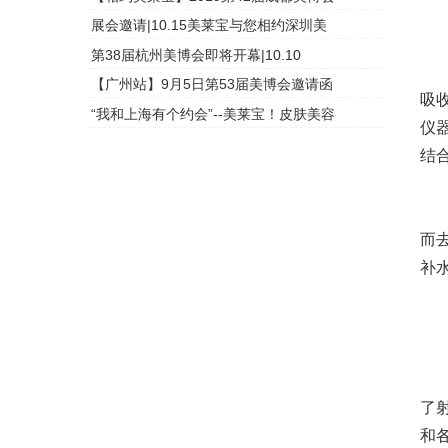
展会邀请|10.15美莱宝与您相约深圳美
头皮检测
第38届杭州美博会即将开幕|10.10
头皮检测
激
【广州站】9月5日第53届美博会邀请函
头皮检测
吸
“我和上海有个约会”--美莱宝！皮肤美容
头皮检测
仪
结
激
而
补
看
美
了
和