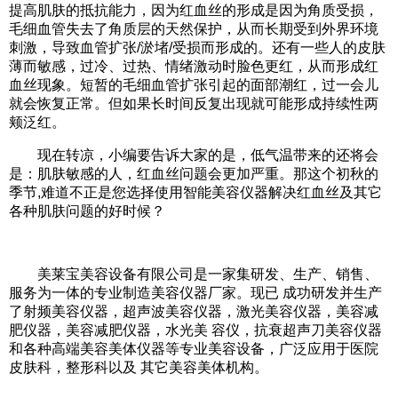
提高肌肤的抵抗能力，因为红血丝的形成是因为角质受损，
毛细血管失去了角质层的天然保护，从而长期受到外界环境
刺激，导致血管扩张/淤堵/受损而形成的。还有一些人的皮肤
薄而敏感，过冷、过热、情绪激动时脸色更红，从而形成红
血丝现象。短暂的毛细血管扩张引起的面部潮红，过一会儿
就会恢复正常。但如果长时间反复出现就可能形成持续性两
颊泛红。
现在转凉，小编要告诉大家的是，低气温带来的还将会
是：肌肤敏感的人，红血丝问题会更加严重。那这个初秋的
季节,难道不正是您选择使用智能美容仪器解决红血丝及其它
各种肌肤问题的好时候？
美莱宝美容设备有限公司是一家集研发、生产、销售、
服务为一体的专业制造美容仪器厂家。现已 成功研发并生产
了射频美容仪器，超声波美容仪器，激光美容仪器，美容减
肥仪器，美容减肥仪器，水光美 容仪，抗衰超声刀美容仪器
和各种高端美容美体仪器等专业美容设备，广泛应用于医院
皮肤科，整形科以及 其它美容美体机构。