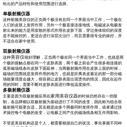
给出的产品特性和使用范围进行选择。
单极射频仪器
这种射频美容仪的正负两个极没有在同一个界面当中工作，一个极在
人们的皮肤上发挥作用，另外一个极直接连接地线，电磁波从电极发
射出来的能力是用发散的形式作用在皮肤下面，穿过身体组织的深度
是不能操控的，更适合进行深层次治疗，而且需要很专业的操控，并
不适合在家中使用。
双极射频仪器
美容仪
这种
很好理解，正负两个极在同一个界面当中工作，也就是两
个极的接触点都在同一个皮肤表面，两个极之前会产生很多相连接的
弧形磁场线条向皮肤下面延伸，当两极射频作用在皮肤上面的时候，
磁场的范围就是发挥作用的地方，也就是距离表皮最近的那一部分磁
场能量强度会越大，很容易让皮肤表面出现烫伤的情况，因此在起作
用的同时，需要不断对皮肤表面进行降低温度操作。
多极射频仪器
家用美容仪器
主要是因为双极射频应用在
的时候仍然存在一些限
制，各品牌都以双极射频为基础进行了不同的改变，因此称为组合双
极射频可能更合适，其实都是由多个两极同时发挥作用，或者通过技
术操控每个电极的改变，让电极之间产生的磁场线条相互作用影响。
不管是美容机构还是个人，都需要根据自己的状况，事先掌握不同种