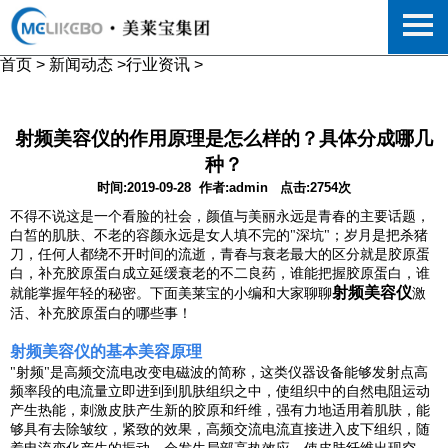
首页
>
新闻动态
>
行业资讯
>
射频美容仪的作用原理是怎么样的？具体分成哪几
种？
时间:2019-09-28
作者:admin
点击:2754次
不得不说这是一个看脸的社会，颜值与美丽永远是青春的主要话题，
白皙的肌肤、不老的容颜永远是女人填不完的"深坑"；岁月是把杀猪
刀，任何人都绕不开时间的流逝，青春与衰老最大的区分就是胶原蛋
白，补充胶原蛋白成立延缓衰老的不二良药，谁能把握胶原蛋白，谁
射频美容仪
就能掌握年轻的秘密。下面美莱宝的小编和大家聊聊
激
活、补充胶原蛋白的哪些事！
射频美容仪的基本美容原理
"射频"是高频交流电改变电磁波的简称，这类仪器设备能够发射点高
频率段的电流量立即进到到肌肤组织之中，使组织中的自然电阻运动
产生热能，刺激皮肤产生新的胶原和纤维，强有力地适用着肌肤，能
够具有去除皱纹，紧致的效果，高频交流电流直接进入皮下组织，随