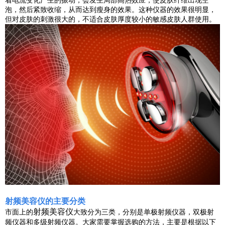
着电流变化产生的振动，会发生局部高热效应，使皮肤纤维出现空
泡，然后紧致收缩，从而达到瘦身的效果。这种仪器的效果很明显，
但对皮肤的刺激很大的，不适合皮肤厚度较小的敏感皮肤人群使用。
射频美容仪的主要分类
射频美容仪
市面上的
大致分为三类，分别是单极射频仪器，双极射
频仪器和多级射频仪器。大家需要掌握选购的方法，主要是根据以下