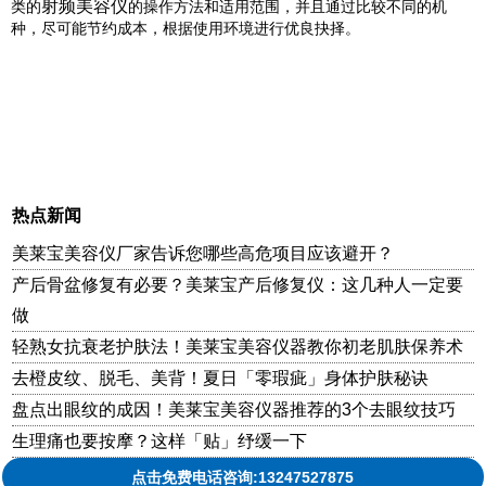
射频美容仪
类的
的操作方法和适用范围，并且通过比较不同的机
种，尽可能节约成本，根据使用环境进行优良抉择。
热点新闻
美莱宝美容仪厂家告诉您哪些高危项目应该避开？
产后骨盆修复有必要？美莱宝产后修复仪：这几种人一定要
做
轻熟女抗衰老护肤法！美莱宝美容仪器教你初老肌肤保养术
去橙皮纹、脱毛、美背！夏日「零瑕疵」身体护肤秘诀
盘点出眼纹的成因！美莱宝美容仪器推荐的3个去眼纹技巧
生理痛也要按摩？这样「贴」纾缓一下
点击免费电话咨询:13247527875