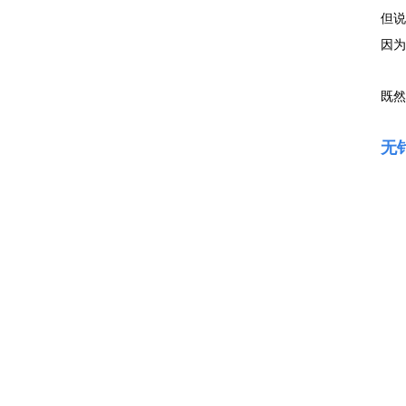
但说
因
既然
无