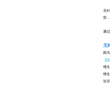
无针
层
通
无
因
无
维生
维
玻