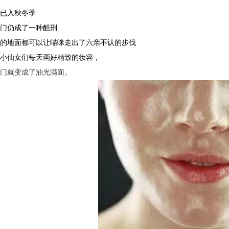
管已入秋冬季
出门仍成了一种酷刑
烫的地面都可以让喵咪走出了六亲不认的步伐
让小仙女们每天画好精致的妆容，
出门就变成了油光满面。
仪厂家的市场竞争与战略分析
美莱宝美容仪厂家告诉您哪些高
仪厂家的产品认证与标准合规性
产后骨盆修复有必要？美莱宝产
仪厂家的专业团队与研发实力
轻熟女抗衰老护肤法！美莱宝美
仪厂家的全球市场策略与扩展计划
去橙皮纹、脱毛、美背！夏日「
仪厂家如何满足个性化需求？
盘点出眼纹的成因！美莱宝美容仪