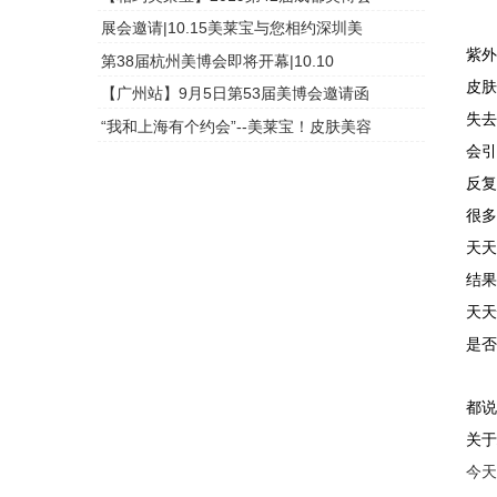
展会邀请|10.15美莱宝与您相约深圳美
头皮检测
紫
第38届杭州美博会即将开幕|10.10
头皮检测
皮
【广州站】9月5日第53届美博会邀请函
头皮检测
失
“我和上海有个约会”--美莱宝！皮肤美容
头皮检测
会
反复
很
天
结
天
是否
都
关
今