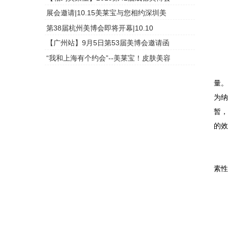
展会邀请|10.15美莱宝与您相约深圳美
头皮检测
第38届杭州美博会即将开幕|10.10
头皮检测
1.
【广州站】9月5日第53届美博会邀请函
头皮检测
“我和上海有个约会”--美莱宝！皮肤美容
头皮检测
美
量。
为
暂，
的
美
素性