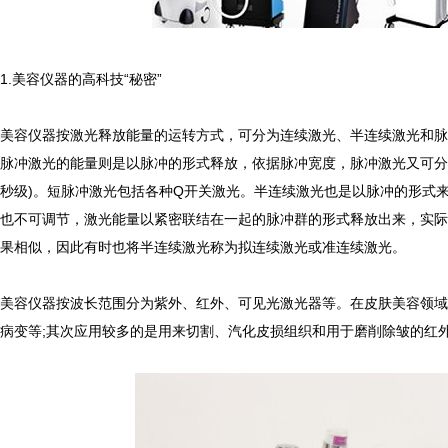
仪厂家的技术创新与发展趋势
生理痛也要按摩？这样「贴」纾
仪厂家的客户服务与售后支持体系
用了就回不去的清洁抗老美容仪
美容仪器的高科技“秘密”
仪厂家在美容行业中的影响力和地位
无须导入美容仪！3招提升肌肤饱
仪厂家的生产工艺与质量控制
靠眼霜改善黑眼圈？美容仪厂家
容仪器按激光释放能量的运转方式，可分为连续激光、半连续激光和脉
脉冲激光的能量则是以脉冲的形式释放，依据脉冲宽度，脉冲激光又可分为
纳秒级)。短脉冲激光包括各种Q开关激光。半连续激光也是以脉冲的形式
也不可调节，激光能量以紧密联结在一起的脉冲群的形式释放出来，实际
效果相似，因此有时也将半连续激光称为拟连续激光或准连续激光。
容仪器按波长范围分为紫外、红外、可见光激光器等。在皮肤美容领域
病变等;其次应用较多的是用来切割、汽化皮损组织和用于磨削除皱的红