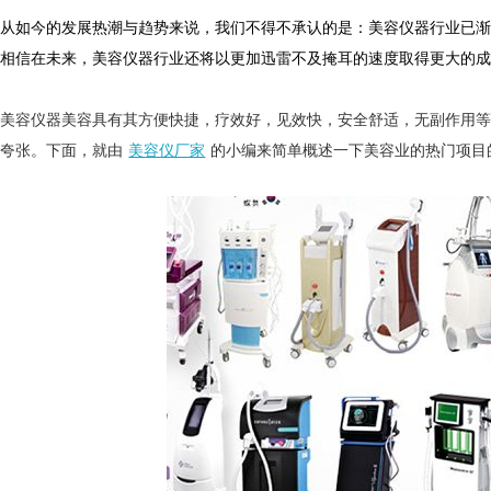
如今的发展热潮与趋势来说，我们不得不承认的是：美容仪器行业已渐
，相信在未来，美容仪器行业还将以更加迅雷不及掩耳的速度取得更大的
容仪器美容具有其方便快捷，疗效好，见效快，安全舒适，无副作用等
不夸张。下面，就由
美容仪厂家
的小编来简单概述一下美容业的热门项目
仪厂家的市场竞争与战略分析
美莱宝美容仪厂家告诉您哪些高
仪厂家的产品认证与标准合规性
产后骨盆修复有必要？美莱宝产
仪厂家的专业团队与研发实力
轻熟女抗衰老护肤法！美莱宝美
仪厂家的全球市场策略与扩展计划
去橙皮纹、脱毛、美背！夏日「
仪厂家如何满足个性化需求？
盘点出眼纹的成因！美莱宝美容仪