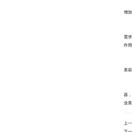
对
增
一
需
作
中
美
美
器
业美
上一
下一