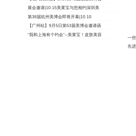
展会邀请|10.15美莱宝与您相约深圳美
头皮检测
第38届杭州美博会即将开幕|10.10
头皮检测
【广州站】9月5日第53届美博会邀请函
头皮检测
专
“我和上海有个约会”--美莱宝！皮肤美容
头皮检测
一
先