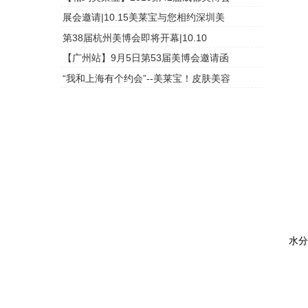
展会邀请|10.15美莱宝与您相约深圳美
头皮检测
第38届杭州美博会即将开幕|10.10
头皮检测
【广州站】9月5日第53届美博会邀请函
头皮检测
“我和上海有个约会”--美莱宝！皮肤美容
头皮检测
一
3
3
核
水
如