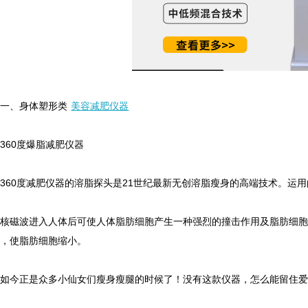
仪厂家的技术创新与发展趋势
生理痛也要按摩？这样「贴」纾
仪厂家的客户服务与售后支持体系
用了就回不去的清洁抗老美容仪
仪厂家在美容行业中的影响力和地位
无须导入美容仪！3招提升肌肤饱
仪厂家的生产工艺与质量控制
靠眼霜改善黑眼圈？美容仪厂家
、身体塑形类
美容减肥仪器
60度爆脂减肥仪器
60度减肥仪器的溶脂探头是21世纪最新无创溶脂瘦身的高端技术。运用
磁波进入人体后可使人体脂肪细胞产生一种强烈的撞击作用及脂肪细胞间
分，使脂肪细胞缩小。
今正是众多小仙女们瘦身瘦腿的时候了！没有这款仪器，怎么能留住爱