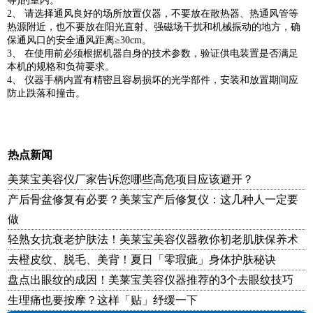
等)的室内。
2、 请选择通风良好的场所放置仪器，不要放在散热器、热通风管等
热源附近，也不要放在阳光直射、强磁场干扰和机械振动的地方，确
保通风口的安全通风距离≥30cm。
3、 在使用前必须根据机器自身的技术参数，验证供电装置是否满足
本机的规格和负荷要求。
4、 仪器手柄内置有精密且容易损坏的光学部件，安装和放置期间应
防止跌落和撞击。
热点新闻
美莱宝美容仪厂家告诉您哪些高危项目应该避开？
产后骨盆修复有必要？美莱宝产后修复仪：这几种人一定要
做
轻熟女抗衰老护肤法！美莱宝美容仪器教你初老肌肤保养术
去橙皮纹、脱毛、美背！夏日「零瑕疵」身体护肤秘诀
盘点出眼纹的成因！美莱宝美容仪器推荐的3个去眼纹技巧
生理痛也要按摩？这样「贴」纾缓一下