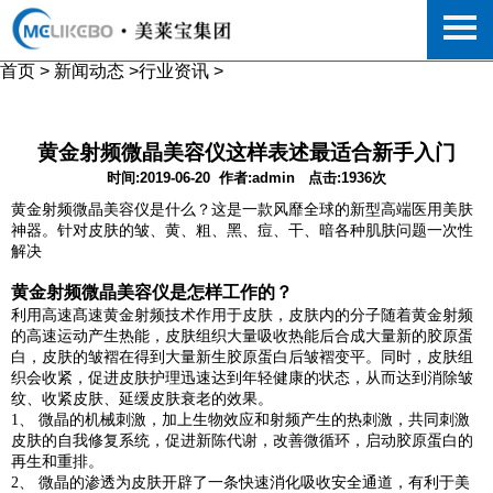
首页
>
新闻动态
>
行业资讯
>
黄金射频微晶美容仪这样表述最适合新手入门
时间:2019-06-20
作者:admin
点击:1936次
黄金射频微晶美容仪是什么？这是一款风靡全球的新型高端医用美肤
神器。针对皮肤的皱、黄、粗、黑、痘、干、暗各种肌肤问题一次性
解决
黄金射频微晶美容仪是怎样工作的？
利用高速髙速黄金射频技术作用于皮肤，皮肤内的分子随着黄金射频
的高速运动产生热能，皮肤组织大量吸收热能后合成大量新的胶原蛋
白，皮肤的皱褶在得到大量新生胶原蛋白后皱褶变平。同时，皮肤组
织会收紧，促进皮肤护理迅速达到年轻健康的状态，从而达到消除皱
纹、收紧皮肤、延缓皮肤衰老的效果。
1、 微晶的机械刺激，加上生物效应和射频产生的热刺激，共同刺激
皮肤的自我修复系统，促进新陈代谢，改善微循环，启动胶原蛋白的
再生和重排。
2、 微晶的渗透为皮肤开辟了一条快速消化吸收安全通道，有利于美