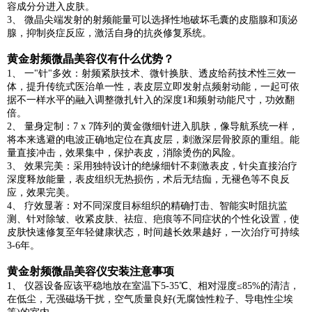
容成分分进入皮肤。
3、 微晶尖端发射的射频能量可以选择性地破坏毛囊的皮脂腺和顶泌
腺，抑制炎症反应，激活自身的抗炎修复系统。
黄金射频微晶美容仪有什么优势？
1、 一"针"多效：射频紧肤技术、微针换肤、透皮给药技术性三效一
体，提升传统式医治单一性，表皮层立即发射点频射动能，一起可依
据不一样水平的融入调整微扎针入的深度1和频射动能尺寸，功效翻
倍。
2、 量身定制：7 x 7阵列的黄金微细针进入肌肤，像导航系统一样，
将本来逃避的电波正确地定位在真皮层，刺激深层骨胶原的重组。能
量直接冲击，效果集中，保护表皮，消除烫伤的风险。
3、 效果完美：采用独特设计的绝缘细针不刺激表皮，针尖直接治疗
深度释放能量，表皮组织无热损伤，术后无结痂，无褪色等不良反
应，效果完美。
4、 疗效显著：对不同深度目标组织的精确打击、智能实时阻抗监
测、针对除皱、收紧皮肤、祛痘、疤痕等不同症状的个性化设置，使
皮肤快速修复至年轻健康状态，时间越长效果越好，一次治疗可持续
3-6年。
黄金射频微晶美容仪安装注意事项
1、 仪器设备应该平稳地放在室温下5-35℃、相对湿度≤85%的清洁，
在低尘，无强磁场干扰，空气质量良好(无腐蚀性粒子、导电性尘埃