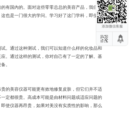
口的有国內的。面对这些零零总总的美容产品，我们应
，这也是一门很大的学问。学习好了这门学科，即使少
添加微信客服
测试。通过这种测试，我们可以知道什么样的化妆品和
反应。通过这样的测试，你对自己有了一定的了解。基
设备。
昂贵的美容仪器可能更有效地修复皮肤，但它们并不适
危项目应该避
不一定都很贵。高成本可能是由材料问题或适应问题的
后修复仪：这
。即使仪器再昂贵，如果对美没有实质性的影响，那么
容仪器教你初
零瑕疵」身体
器推荐的3