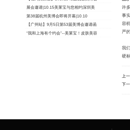
许
展会邀请|10.15美莱宝与您相约深圳美
头皮检测
事
第38届杭州美博会即将开幕|10.10
头皮检测
容
【广州站】9月5日第53届美博会邀请函
头皮检测
严
“我和上海有个约会”--美莱宝！皮肤美容
头皮检测
我
硬标
上一
下一