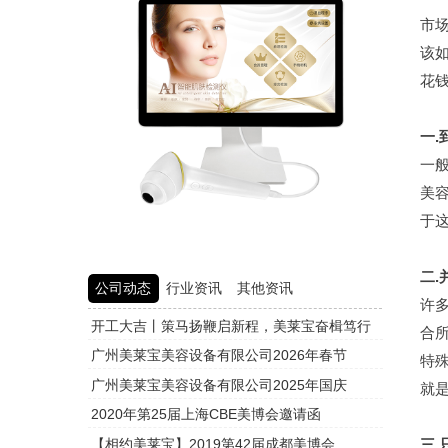
市
该
花
一
一
美
于
二
公司动态
行业资讯
其他资讯
许
开工大吉丨策马扬鞭启新程，美莱宝奋楫笃行
头皮检测
合
广州美莱宝美容设备有限公司2026年春节
头皮检测
特
广州美莱宝美容设备有限公司2025年国庆
头皮检测
就
2020年第25届上海CBE美博会邀请函
头皮检测
【相约美莱宝】2019第42届成都美博会
头皮检测
三.