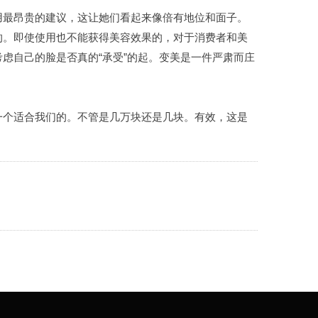
用最昂贵的建议，这让她们看起来像倍有地位和面子。
缓一下
的。即使使用也不能获得美容效果的，对于消费者和美
器
虑自己的脸是否真的“承受”的起。变美是一件严肃而庄
满度
：这类型擦了
一个适合我们的。不管是几万块还是几块。有效，这是