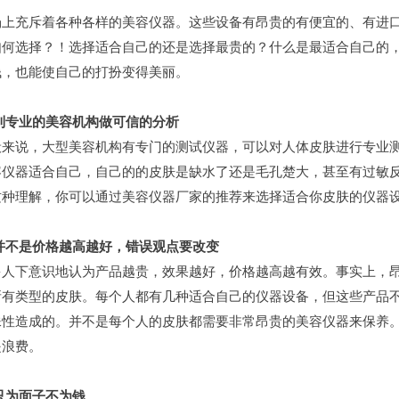
场上充斥着各种各样的美容仪器。这些设备有昂贵的有便宜的、有进
如何选择？！选择适合自己的还是选择最贵的？什么是最适合自己的
钱，也能使自己的打扮变得美丽。
.到专业的美容机构做可信的分析
般来说，大型美容机构有专门的测试仪器，可以对人体皮肤进行专业
容仪器适合自己，自己的的皮肤是缺水了还是毛孔楚大，甚至有过敏
这种理解，你可以通过美容仪器厂家的推荐来选择适合你皮肤的仪器
.并不是价格越高越好，错误观点要改变
多人下意识地认为产品越贵，效果越好，价格越高越有效。事实上，
仪厂家的市场竞争与战略分析
美莱宝美容仪厂家告诉您哪些高
所有类型的皮肤。每个人都有几种适合自己的仪器设备，但这些产品
仪厂家的产品认证与标准合规性
产后骨盆修复有必要？美莱宝产
殊性造成的。并不是每个人的皮肤都需要非常昂贵的美容仪器来保养
仪厂家的专业团队与研发实力
轻熟女抗衰老护肤法！美莱宝美
是浪费。
仪厂家的全球市场策略与扩展计划
去橙皮纹、脱毛、美背！夏日「
仪厂家如何满足个性化需求？
盘点出眼纹的成因！美莱宝美容仪
只为面子不为钱