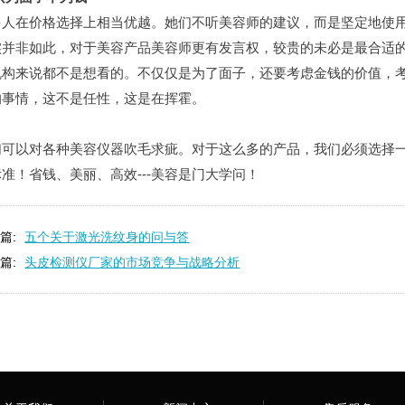
多人在价格选择上相当优越。她们不听美容师的建议，而是坚定地使
仪厂家的技术创新与发展趋势
生理痛也要按摩？这样「贴」纾
实并非如此，对于美容产品美容师更有发言权，较贵的未必是最合适
仪厂家的客户服务与售后支持体系
用了就回不去的清洁抗老美容仪
机构来说都不是想看的。不仅仅是为了面子，还要考虑金钱的价值，考
仪厂家在美容行业中的影响力和地位
无须导入美容仪！3招提升肌肤饱
的事情，这不是任性，这是在挥霍。
仪厂家的生产工艺与质量控制
靠眼霜改善黑眼圈？美容仪厂家
们可以对各种美容仪器吹毛求疵。对于这么多的产品，我们必须选择
准！省钱、美丽、高效---美容是门大学问！
篇:
五个关于激光洗纹身的问与答
篇:
头皮检测仪厂家的市场竞争与战略分析